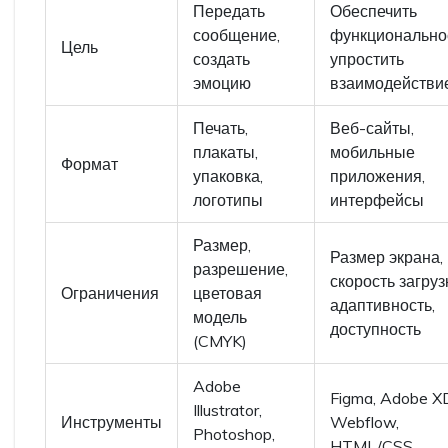
Передать
Обеспечить
сообщение,
функциональнос
Цель
создать
упростить
эмоцию
взаимодействи
Печать,
Веб-сайты,
плакаты,
мобильные
Формат
упаковка,
приложения,
логотипы
интерфейсы
Размер,
Размер экрана,
разрешение,
скорость загруз
Ограничения
цветовая
адаптивность,
модель
доступность
(CMYK)
Adobe
Figma, Adobe X
Illustrator,
Инструменты
Webflow,
Photoshop,
HTML/CSS