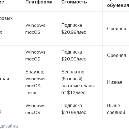
ие
Платформа
Стоимость
обучения
тровых
Windows,
Подписка
Средняя
х
macOS
$20.99/мес
Windows,
Подписка
Средняя
macOS
$20.99/мес
Браузер,
Бесплатно
тная
Windows,
(базовый),
Низкая
macOS,
платные планы
Linux
от $12/мес
Windows,
Подписка
Выше
й
macOS
$20.99/мес
средней
 дизайна