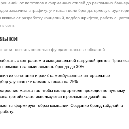
 решений: от логотипов и фирменных стилей до рекламных баннер
идеи заказчика в графику, учитывая цели бренда, целевую аудитор
и включают разработку концепций, подбор шрифтов, работу с цвето
 в сети.
выки
, стоит освоить несколько фундаментальных областей.
работать с контрастом и эмоциональной нагрузкой цветов. Практика
ры повышает запоминаемость бренда до 30%.
авил их сочетания и расчёта межбуквенных интервальных
бор улучшает читаемость текста на 25%.
остроение макета так, чтобы взгляд зрителя проходил по нужному
вила третей» часто используются в рекламных дизайнах.
лементы формируют образ компании. Создание бренд‑гайдлайна
работу.