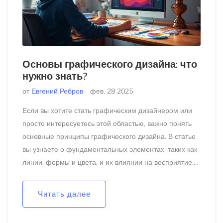
Основы графического дизайна: что
нужно знать?
от
Евгений Ребров
фев, 28 2025
Если вы хотите стать графическим дизайнером или
просто интересуетесь этой областью, важно понять
основные принципы графического дизайна. В статье
вы узнаете о фундаментальных элементах, таких как
линии, формы и цвета, и их влиянии на восприятие.
Вы также discover основные программы и
инструменты, которые используют дизайнеры.
Читать далее
Узнаете о значении композиции и типографики, а
также получите полезные советы, как начать свою