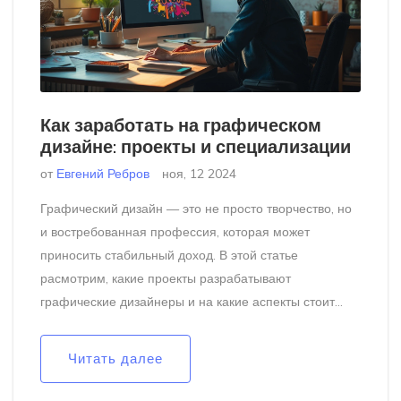
Как заработать на графическом
дизайне: проекты и специализации
от
Евгений Ребров
ноя, 12 2024
Графический дизайн — это не просто творчество, но
и востребованная профессия, которая может
приносить стабильный доход. В этой статье
расмотрим, какие проекты разрабатывают
графические дизайнеры и на какие аспекты стоит
обращать внимание для увеличения заработка. От
логотипов и брендинга до создания пользовательских
Читать далее
интерфейсов и анимации — профессия
предоставляет множества возможностей. Узнаем,