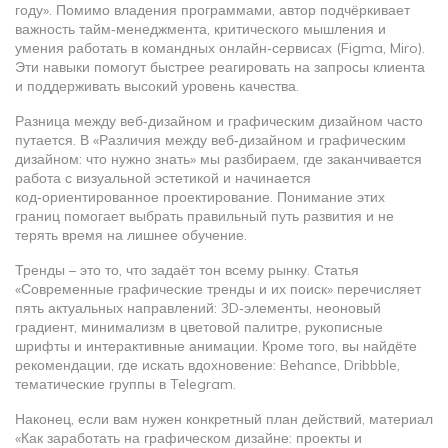
году». Помимо владения программами, автор подчёркивает
важность тайм‑менеджмента, критического мышления и
умения работать в командных онлайн‑сервисах (Figma, Miro).
Эти навыки помогут быстрее реагировать на запросы клиента
и поддерживать высокий уровень качества.
Разница между веб‑дизайном и графическим дизайном часто
путается. В «Различия между веб‑дизайном и графическим
дизайном: что нужно знать» мы разбираем, где заканчивается
работа с визуальной эстетикой и начинается
код‑ориентированное проектирование. Понимание этих
границ помогает выбрать правильный путь развития и не
терять время на лишнее обучение.
Тренды – это то, что задаёт тон всему рынку. Статья
«Современные графические тренды и их поиск» перечисляет
пять актуальных направлений: 3D‑элементы, неоновый
градиент, минимализм в цветовой палитре, рукописные
шрифты и интерактивные анимации. Кроме того, вы найдёте
рекомендации, где искать вдохновение: Behance, Dribbble,
тематические группы в Telegram.
Наконец, если вам нужен конкретный план действий, материал
«Как заработать на графическом дизайне: проекты и