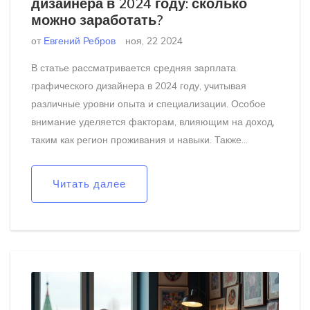
дизайнера в 2024 году: сколько
можно заработать?
от
Евгений Ребров
ноя, 22 2024
В статье рассматривается средняя зарплата
графического дизайнера в 2024 году, учитывая
различные уровни опыта и специализации. Особое
внимание уделяется факторам, влияющим на доход,
таким как регион проживания и навыки. Также
анализируются возможные пути развития карьеры в
сфере графического дизайна и полезные советы по
Читать далее
повышению профессиональной стоимости.
Учитываются современные тренды и
технологические изменения в отрасли. Читатели
узнают о перспективах и возможностях для
дизайнеров в условиях рынка труда.