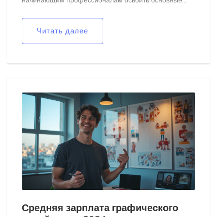
принципы создания визуального контента. Дадим
советы по выбору программ, подчеркнём их
Читать далее
преимущества, раскрывая современные тенденции в
графическом дизайне. Уделим внимание как
устоявшимся инструментам, так и новинкам, которые
облегчают процесс творчества.
Средняя зарплата графического