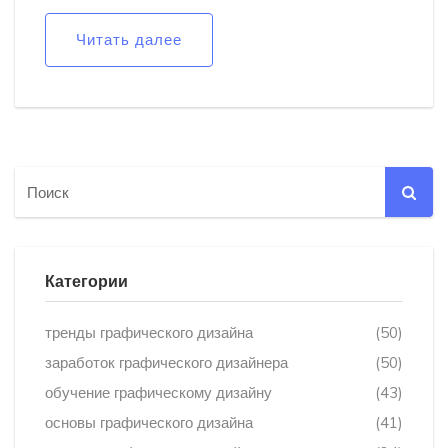
мы рассмотрим, какие качества и навыки помогают
дизайнерам зарабатывать больше всего, какие
Читать далее
сферы отличаются высшим уровнем оплаты труда, а
также дадим ценные советы для достижения успеха.
Исследуйте мир графического дизайна через призму
заработка и влияния.
Категории
тренды графического дизайна
(50)
заработок графического дизайнера
(50)
обучение графическому дизайну
(43)
основы графического дизайна
(41)