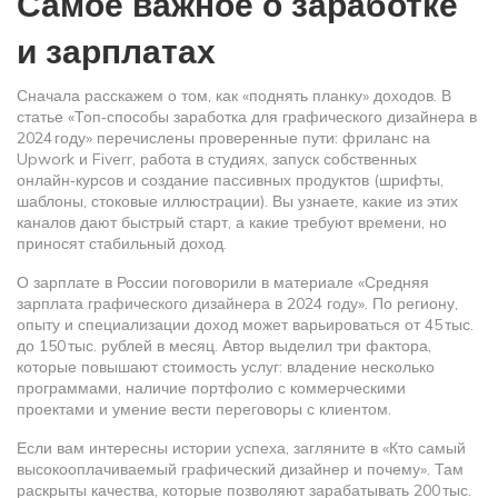
Самое важное о заработке
и зарплатах
Сначала расскажем о том, как «поднять планку» доходов. В
статье «Топ‑способы заработка для графического дизайнера в
2024 году» перечислены проверенные пути: фриланс на
Upwork и Fiverr, работа в студиях, запуск собственных
онлайн‑курсов и создание пассивных продуктов (шрифты,
шаблоны, стоковые иллюстрации). Вы узнаете, какие из этих
каналов дают быстрый старт, а какие требуют времени, но
приносят стабильный доход.
О зарплате в России поговорили в материале «Средняя
зарплата графического дизайнера в 2024 году». По региону,
опыту и специализации доход может варьироваться от 45 тыс.
до 150 тыс. рублей в месяц. Автор выделил три фактора,
которые повышают стоимость услуг: владение несколько
программами, наличие портфолио с коммерческими
проектами и умение вести переговоры с клиентом.
Если вам интересны истории успеха, загляните в «Кто самый
высокооплачиваемый графический дизайнер и почему». Там
раскрыты качества, которые позволяют зарабатывать 200 тыс.