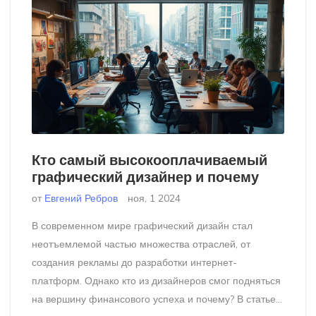
Кто самый высокооплачиваемый
графический дизайнер и почему
от
Евгений Ребров
ноя, 1 2024
В современном мире графический дизайн стал
неотъемлемой частью множества отраслей, от
создания рекламы до разработки интернет-
платформ. Однако кто из дизайнеров смог подняться
на вершину финансового успеха и почему? В статье