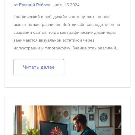
от
Евгений Ребров
ноя, 15 2024
Графический и веб-дизайн часто путают, но они
имеют четкие различия. Веб-дизайн сосредоточен на
создании сайтов, тогда как графические дизайнеры
занимаются визуальной эстетикой через
иллюстрации и типографику. Знание этих различий
помогает лучше выбирать карьерные пути и
понимать, какие навыки развивать. Также важно
Читать далее
понимать специфику работы каждого специалиста и
их взаимодействие. Рассмотрим ключевые аспекты,
которые делают их уникальными.