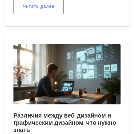
междисциплинарных знаний, управление временем,
Читать далее
и умение эффективно коммуницировать с клиентами.
Разбираются также тенденции в области
графического дизайна, которые следует учитывать
каждому, кто занимается этой увлекательной
профессией. Читатель узнает о практических советах
для развития и применения полученных навыков.
Различия между веб-дизайном и
графическим дизайном: что нужно
знать