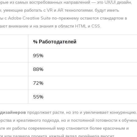
орые из самых востребованных направлений — это UX/UI дизайн,
 умеющие работать с VR и AR технологиями, будут иметь
ы с Adobe Creative Suite по-прежнему остаются стандартом в
ают внимание и на знания в области HTML и CSS.
% Работодателей
95%
88%
72%
55%
 дизайнеров
продолжает расти, но это и увеличивает конкуренцию.
ерства и креативного подхода, но и постоянной готовности к обуче
ате их работы современный мир становится более красочным и
и или размера проекта, каждый вклад дизайнера вносит