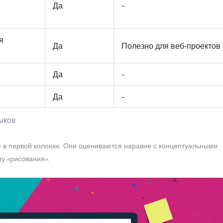
Да
-
я
Да
Полезно для веб‑проектов
Да
-
Да
-
ыков
 в первой колонке. Они оцениваются наравне с концептуальными
му «рисования».