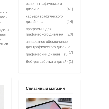
основы графического
дизайна
(41)
отать
карьера графического
ровой
.
дизайнера
(24)
программы для
 нужны
графического дизайна
(20)
роект.
м
аппаратное обеспечение
ен ли
для графического дизайна
(7)
графический дизайн
(5)
Веб-разработка и дизайн
(1)
 —
Связанный магазин