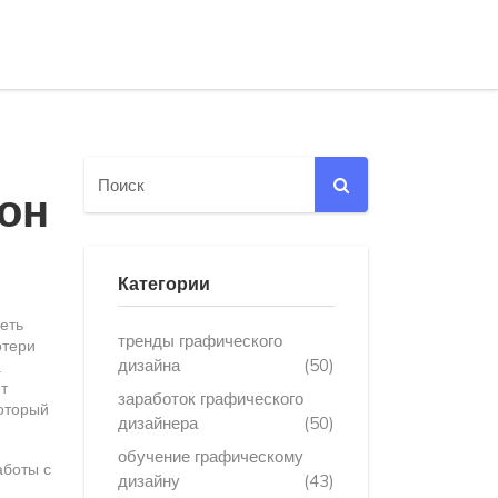
 он
Категории
деть
тренды графического
отери
дизайна
(50)
а
т
заработок графического
который
дизайнера
(50)
обучение графическому
аботы с
дизайну
(43)