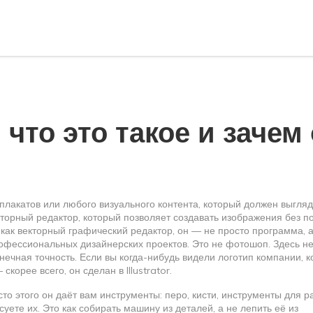
: что это такое и зачем
, плакатов или любого визуального контента, который должен выгля
кторный редактор, который позволяет создавать изображения без п
 как
векторный графический редактор
, он — не просто программа, 
офессиональных дизайнерских проектов.
Это не фотошоп. Здесь не
онечная точность. Если вы когда-нибудь видели логотип компании, 
корее всего, он сделан в Illustrator.
сто этого он даёт вам инструменты: перо, кисти, инструменты для р
ете их. Это как собирать машину из деталей, а не лепить её из