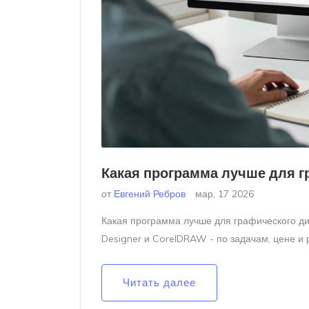
Какая программа лучше для г
от
Евгений Ребров
мар, 17 2026
Какая программа лучше для графического диза
Designer и CorelDRAW - по задачам, цене и 
Читать далее