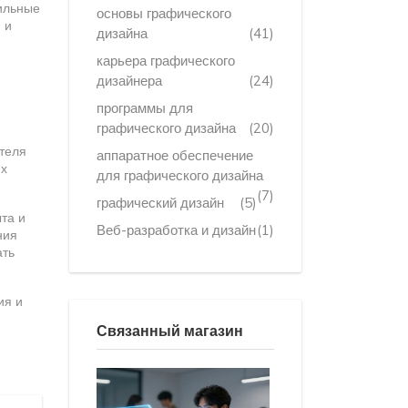
бильные
основы графического
 и
дизайна
(41)
карьера графического
дизайнера
(24)
программы для
графического дизайна
(20)
ателя
аппаратное обеспечение
их
для графического дизайна
(7)
графический дизайн
(5)
та и
Веб-разработка и дизайн
(1)
ния
ать
ия и
Связанный магазин