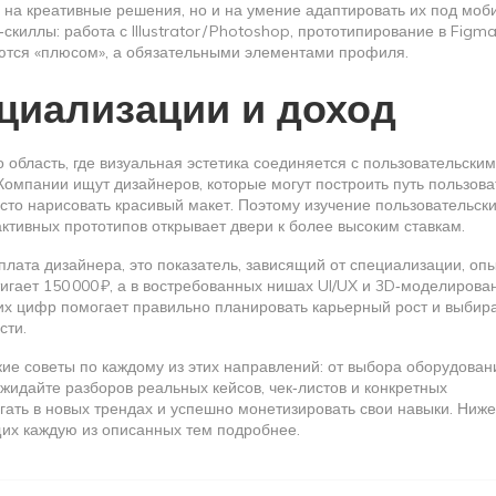
о на креативные решения, но и на умение адаптировать их под мо
киллы: работа с Illustrator / Photoshop, прототипирование в Figma
яются «плюсом», а обязательными элементами профиля.
циализации и доход
о область, где визуальная эстетика соединяется с пользовательским
Компании ищут дизайнеров, которые могут построить путь пользов
осто нарисовать красивый макет. Поэтому изучение пользовательск
ктивных прототипов открывает двери к более высоким ставкам.
плата дизайнера
,
это показатель, зависящий от специализации, опы
стигает 150 000 ₽, а в востребованных нишах UI/UX и 3D‑моделирова
их цифр помогает правильно планировать карьерный рост и выбир
сти.
ские советы по каждому из этих направлений: от выбора оборудован
жидайте разборов реальных кейсов, чек‑листов и конкретных
гать в новых трендах и успешно монетизировать свои навыки. Ниже
их каждую из описанных тем подробнее.