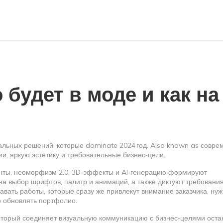
 будет в моде и как на
альных решений, которые dominate 2024 год
. Also known as
совре
ии, яркую эстетику и требовательные бизнес‑цели.
нты, неоморфизм 2.0, 3D‑эффекты и AI‑генерацию
формируют
а выбор шрифтов, палитр и анимаций, а также диктуют требования
вать работы, которые сразу же привлекут внимание заказчика, ну
но обновлять портфолио.
который соединяет визуальную коммуникацию с бизнес‑целями
оста