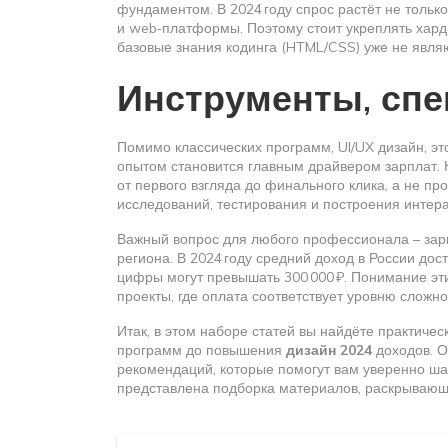
фундаментом. В 2024 году спрос растёт не тольк
и web‑платформы. Поэтому стоит укреплять хард‑с
базовые знания кодинга (HTML/CSS) уже не явл
Инструменты, спе
Помимо классических программ,
UI/UX дизайн
,
эт
опытом
становится главным драйвером зарплат. 
от первого взгляда до финального клика, а не пр
исследований, тестирования и построения интера
Важный вопрос для любого профессионала –
зар
региона
. В 2024 году средний доход в России до
цифры могут превышать 300 000 ₽. Понимание эт
проекты, где оплата соответствует уровню сложно
Итак, в этом наборе статей вы найдёте практиче
программ до повышения
дизайн 2024
доходов. О
рекомендаций, которые помогут вам уверенно ша
представлена подборка материалов, раскрывающ