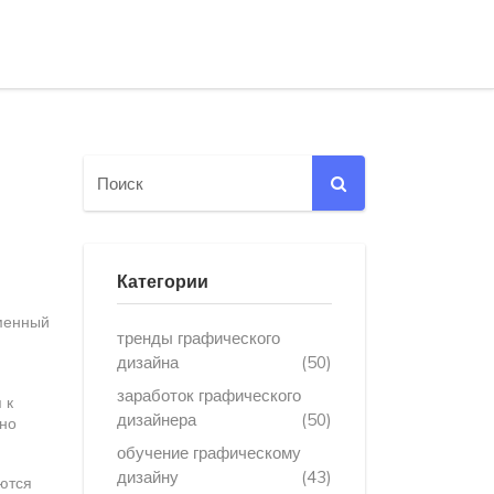
Категории
менный
тренды графического
дизайна
(50)
заработок графического
 к
дизайнера
(50)
жно
обучение графическому
дизайну
(43)
ются