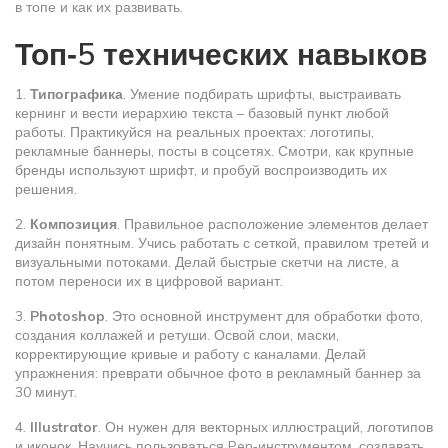
в топе и как их развивать.
Топ‑5 технических навыков
1.
Типографика
. Умение подбирать шрифты, выстраивать
кернинг и вести иерархию текста – базовый пункт любой
работы. Практикуйся на реальных проектах: логотипы,
рекламные баннеры, посты в соцсетях. Смотри, как крупные
бренды используют шрифт, и пробуй воспроизводить их
решения.
2.
Композиция
. Правильное расположение элементов делает
дизайн понятным. Учись работать с сеткой, правилом третей и
визуальными потоками. Делай быстрые скетчи на листе, а
потом переноси их в цифровой вариант.
3.
Photoshop
. Это основной инструмент для обработки фото,
создания коллажей и ретуши. Освой слои, маски,
корректирующие кривые и работу с каналами. Делай
упражнения: преврати обычное фото в рекламный баннер за
30 минут.
4.
Illustrator
. Он нужен для векторных иллюстраций, логотипов
и иконок. Научись пользоваться Pen‑инструментом, создавать