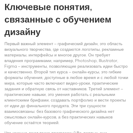
Ключевые понятия,
связанные с обучением
дизайну
Первый важный элемент –
графический дизайн
,
это область
визуального творчества, где создаются логотипы, рекламные
материалы, интерфейсы и многое другое
. Он требует
владения
программами
,
например, Photoshop, Illustrator,
Figma – инструменты, позволяющие реализовать идеи быстро
и качественно
. Второй тип курса –
онлайн‑курсы
,
это гибкие
форматы обучения, доступные в любое время и с любой точки
мира
, которые часто включают видео‑уроки, практические
задания и обратную связь от наставников. Третий элемент –
практические навыки
,
это умения работать с реальными
клиентскими брифами, создавать портфолио и вести проекты
от идеи до финального продукта
. Эти три сущности
взаимосвязаны: без базового графического дизайна нет
смысловых онлайн‑курсов, а без практических навыков
обучение остаётся теорией.