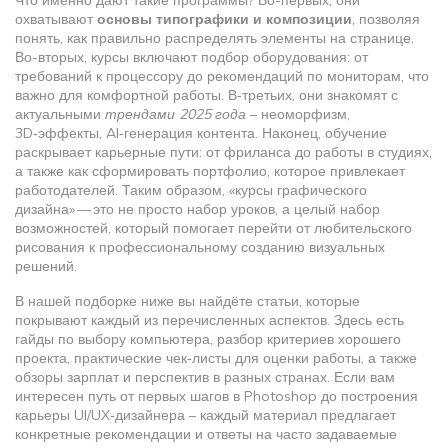
Что именно дают такие программы? Во-первых, они
охватывают
основы типографики и композиции
, позволяя
понять, как правильно распределять элементы на странице.
Во-вторых, курсы включают подбор оборудования: от
требований к процессору до рекомендаций по мониторам, что
важно для комфортной работы. В‑третьих, они знакомят с
актуальными
трендами 2025 года
– неоморфизм,
3D‑эффекты, AI‑генерация контента. Наконец, обучение
раскрывает карьерные пути: от фриланса до работы в студиях,
а также как сформировать портфолио, которое привлекает
работодателей. Таким образом, «курсы графического
дизайна» — это не просто набор уроков, а целый набор
возможностей, который помогает перейти от любительского
рисования к профессиональному созданию визуальных
решений.
В нашей подборке ниже вы найдёте статьи, которые
покрывают каждый из перечисленных аспектов. Здесь есть
гайды по выбору компьютера, разбор критериев хорошего
проекта, практические чек‑листы для оценки работы, а также
обзоры зарплат и перспектив в разных странах. Если вам
интересен путь от первых шагов в Photoshop до построения
карьеры UI/UX‑дизайнера – каждый материал предлагает
конкретные рекомендации и ответы на часто задаваемые