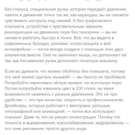
Без
стилуса
,
специальная ручка, которая передаёт давление,
наклон и движения точно так же, как карандаш
, вы не сможете
чувствовать контроль над линией. А без
графического
планшета
,
устройства с чувствительным экраном,
реагирующим на движение пера без тачскрина
— вы не
сможете работать быстро и точно. Всё, что вы видите в
современных брендах, рекламе, иллюстрациях и веб-
интерфейсах — почти всегда создано с помощью этих двух
элементов вместе. Они не заменяют мышь, но дополняют её
так, как письменная ручка дополняет печатную машинку.
Если вы думаете, что можно обойтись без планшета, потому
что «всё можно сделать мышкой» — вы просто не пробовали.
Попробуйте нарисовать чёткую кривую, не используя перо.
Потом попробуйте изменить цвет в 100 слоях, не имея
возможности нажимать с разным давлением. Это не про
удобство — это про качество, скорость и профессионализм.
Дизайнеры, которые работают с векторами, ретушью,
типографикой или анимацией, — почти все используют
планшет. Даже те, кто не рисует иллюстрации. Потому что
точность в выравнивании, масштабировании, кадрировании —
это тоже рисование, просто другого рода.