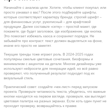
Начинайте с анализа цели. Хотите, чтобы клиент покупал, или
просто узнавал о вас? После этого подбирайте шрифты,
которые соответствуют характеру бренда: строгий шрифт –
для финансовых услуг, рукописный – для крафтовой
продукции. Далее составьте «сетку» – простой макет, где
покажете, где будет заголовок, где изображение, где кнопка.
Это помогает избежать хаоса и сохраняет порядок. Не
забывайте про контраст: текст должен выделяться на фоне,
иначе его просто не заметят.
Текущие тренды тоже играют роль. В 2024‑2025 годах
популярны смелые цветовые сочетания, биоформы и
минимализм с акцентом на детали. Многие дизайнеры уже
используют нейросети для генерации идей, но всё равно
проверяют, что полученный результат подходит под их
визуальный стиль.
Практический совет: создайте «чек‑лист» перед запуском
проекта. Проверьте читаемость текста, убедитесь, что важные
кнопки находятся на первом взгляде, проверьте, как выглядит
цветовая палитра на разных экранах. Если хоть один пункт не
проходит проверку, возвращайтесь к правке.