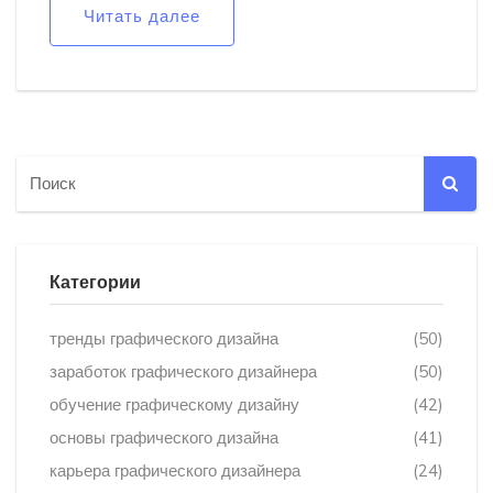
композиций становятся нормой. Визуальное
Читать далее
повествование через персонализированные
элементы — ещё одна ключевая точка. Эти
динамичные изменения влияют на формирование
новых визуальных стандартов.
Категории
тренды графического дизайна
(50)
заработок графического дизайнера
(50)
обучение графическому дизайну
(42)
основы графического дизайна
(41)
карьера графического дизайнера
(24)