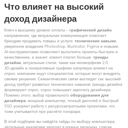
Что влияет на высокий
доход дизайнера
Ключ к высшему уровню оплаты –
графический дизайн
,
направление, где визуальная коммуникация помогает
брендам продавать товары и услуги
.
технические навыки
,
уверенное владение Photoshop, Illustrator, Figma и новыми
AI‑инструментами
позволяют выполнять проекты быстрее и
качественнее, а значит, клиент платит больше.
тренды
дизайна
,
актуальные стили, такие как неоморфизм 2.0,
3D‑дизайн и генеративные графики
напрямую влияют на
спрос: компании ищут специалистов, которые могут внедрять
свежие решения. Семантические связи выглядят так: высокий
доход требует развитых технических навыков; тренды дизайна
формируют спрос; спрос повышает зарплату дизайнера.
Помимо этого, выбор правильного
оборудования для
дизайнера
,
мощный компьютер, точный дисплей и быстрый
SSD
ускоряет работу с ресурсозатратными проектами, что
тоже учитывается при расчёте гонорара.
В этой подборке вы найдёте гайды по выбору компьютера,
детальные аналитики зарплат в разных регионах, списки