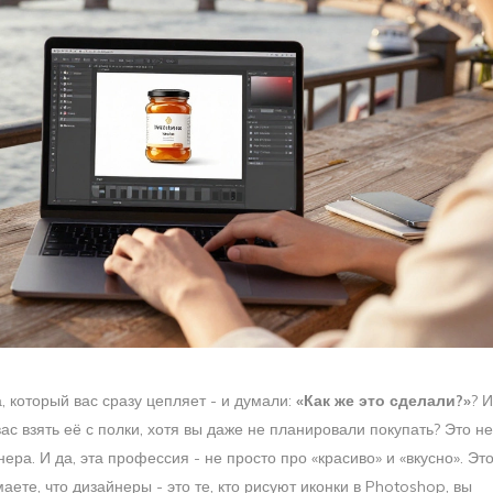
, который вас сразу цепляет - и думали:
«Как же это сделали?»
? 
вас взять её с полки, хотя вы даже не планировали покупать? Это не
ера. И да, эта профессия - не просто про «красиво» и «вкусно». Эт
аете, что дизайнеры - это те, кто рисуют иконки в Photoshop, вы