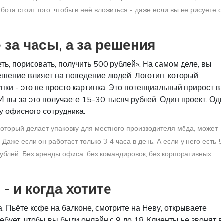
бота стоит того, чтобы в неё вложиться - даже если вы не рисуете 
за часы, а за решения
еть, порисовать, получить 500 рублей». На самом деле, вы
 решение влияет на поведение людей. Логотип, который
ки - это не просто картинка. Это потенциальный прирост в
И вы за это получаете 15-30 тысяч рублей. Один проект. Од
 у офисного сотрудника.
который делает упаковку для местного производителя мёда, может
 Даже если он работает только 3-4 часа в день. А если у него есть 
 рублей. Без аренды офиса, без командировок, без корпоративных
 - и когда хотите
. Пьёте кофе на балконе, смотрите на Неву, открываете
ребует, чтобы вы были онлайн с 9 до 18. Клиенты не звонят 