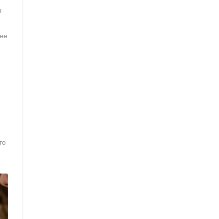
ы
 не
то