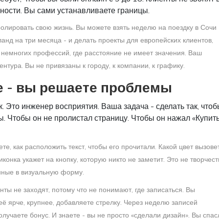
жности. Вы сами устанавливаете границы.
ролировать свою жизнь. Вы можете взять неделю на поездку в Сочи 
ланд на три месяца - и делать проекты для европейских клиентов,
з немногих профессий, где расстояние не имеет значения. Ваш
нтура. Вы не привязаны к городу, к компании, к графику.
е - вы решаете проблемы
. Это инженер восприятия. Ваша задача - сделать так, что
ы. Чтобы он не пролистал страницу. Чтобы он нажал «Купить
те, как расположить текст, чтобы его прочитали. Какой цвет вызове
конка укажет на кнопку, которую никто не заметит. Это не творчест
анные в визуальную форму.
нты не заходят, потому что не понимают, где записаться. Вы
её ярче, крупнее, добавляете стрелку. Через неделю записей
лучаете бонус. И знаете - вы не просто «сделали дизайн». Вы спас