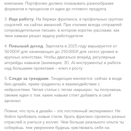
компании. Портфолио должно показывать разнообразие
форматов и процессов от идеи до готового продукта.
3.
Ищи работу.
На биржах фриланса, в профильных группах
соцсетей, на сайтах вакансий. При отклике всегда отправляй
сопроводительное письмо, в котором коротко расскажи, как
твои навыки решат задачу работодателя.
4.
Повышай доход.
Зарплата в 2025 году варьируется от
50 000 ₽ для начинающих до 250 000 ₽ для senior‑уровня в
крупных агентствах. Чтобы двигаться вперёд, регулярные
апгрейды навыков (анимация, 3D, AI‑инструменты) и работа
над большими проектами – ключ к росту.
5.
Следи за трендами.
Тенденции меняются: сейчас в моде
био‑дизайн, яркие градиенты и взаимодействие с
нейросетями. Читая статьи с тегом «карьера», ты получаешь
свежие идеи о том, какие навыки стоит добавить в свой
арсенал.
Помни, что путь в дизайн – это постоянный эксперимент. Не
бойся пробовать новые стили, брать фриланс‑проекты разных
отраслей и учиться у коллег. Чем больше реального опыта ты
соберёшь, тем увереннее будешь чувствовать себя на