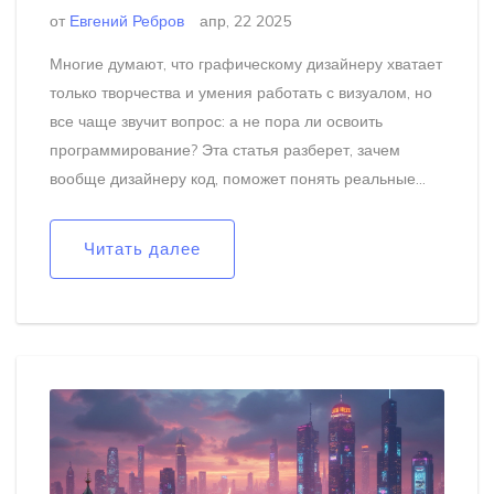
от
Евгений Ребров
апр, 22 2025
Многие думают, что графическому дизайнеру хватает
только творчества и умения работать с визуалом, но
все чаще звучит вопрос: а не пора ли освоить
программирование? Эта статья разберет, зачем
вообще дизайнеру код, поможет понять реальные
требования рынка и расскажет, как программные
навыки могут повлиять на проекты и зарплату.
Читать далее
Узнаете, где пригодится хотя бы базовый код и когда
можно обойтись без него. Разберем, какие языки и
инструменты реально стоит изучать, если вы
работаете или планируете работать в графическом
дизайне.