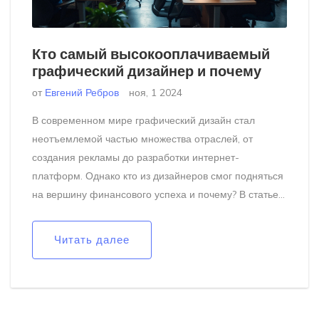
Кто самый высокооплачиваемый
графический дизайнер и почему
от
Евгений Ребров
ноя, 1 2024
В современном мире графический дизайн стал
неотъемлемой частью множества отраслей, от
создания рекламы до разработки интернет-
платформ. Однако кто из дизайнеров смог подняться
на вершину финансового успеха и почему? В статье
мы рассмотрим, какие качества и навыки помогают
дизайнерам зарабатывать больше всего, какие
Читать далее
сферы отличаются высшим уровнем оплаты труда, а
также дадим ценные советы для достижения успеха.
Исследуйте мир графического дизайна через призму
заработка и влияния.