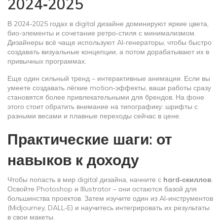
2024‑2025
В 2024‑2025 годах в digital дизайне доминируют яркие цвета,
био‑элементы и сочетание ретро‑стиля с минимализмом.
Дизайнеры всё чаще используют AI‑генераторы, чтобы быстро
создавать визуальные концепции, а потом дорабатывают их в
привычных программах.
Еще один сильный тренд – интерактивные анимации. Если вы
умеете создавать лёгкие motion‑эффекты, ваши работы сразу
становятся более привлекательными для брендов. На фоне
этого стоит обратить внимание на типографику: шрифты с
разными весами и плавные переходы сейчас в цене.
Практические шаги: от
навыков к доходу
Чтобы попасть в мир digital дизайна, начните с
hard‑скиллов
.
Освойте Photoshop и Illustrator – они остаются базой для
большинства проектов. Затем изучите один из AI‑инструментов
(Midjourney, DALL‑E) и научитесь интегрировать их результаты
в свои макеты.