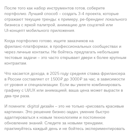
После того как набор инструментов готов, соберите
портфолио. Лучший способ – создать 3‑4 проекта, которые
отражают текущие тренды: к примеру, ре‑брендинг локального
бизнеса с яркой палитрой, анимацию для соцсетей или
UI‑концепт мобильного приложения.
Когда портфолио готово, ищите заказчиков на
фриланс‑платформах, в профессиональных сообществах и
через личные контакты. Не бойтесь предлагать небольшие
тестовые задачи – это часто открывает двери к более крупным
контрактам.
Что касается дохода, в 2025 году средняя ставка фрилансера
в России составляет от 1500 ₽ до 3000 ₽ за час, в зависимости
от уровня и специализации. Если вы умеете комбинировать
графику с UI/UX или анимацией, ваша цена может вырасти в
два‑три раза.
И помните: digital дизайн – это не только «рисовать красивые
картинки». Это решение бизнес‑задач, умение быстро
адаптироваться к новым технологиям и постоянное
обновление знаний. Следите за новыми трендами,
практикуйтесь каждый день и не бойтесь экспериментировать