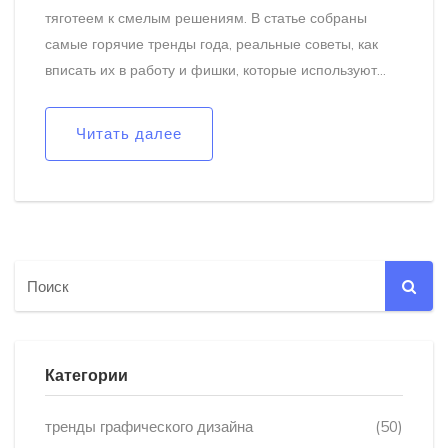
тяготеем к смелым решениям. В статье собраны
самые горячие тренды года, реальные советы, как
вписать их в работу и фишки, которые используют
топовые дизайнеры. Узнай, что будет востребовано
не только среди профи, но и среди простых
Читать далее
пользователей. Мы поговорим про цвета, формы,
типографику и даже AI. Будет полезно каждому, кто
работает с визуалом.
Категории
тренды графического дизайна
(50)