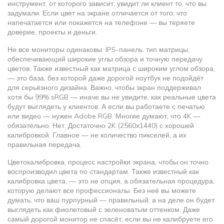
инструмент, от которого зависит, увидит ли клиент то, что вы
задумали.
Если цвет на экране отличается от того, что
напечатается или покажется на телефоне — вы теряете
доверие, проекты и деньги.
Не все мониторы одинаковы.
IPS-панель
,
тип матрицы,
обеспечивающий широкие углы обзора и точную передачу
цветов
. Также известный как
матрица с широким углом обзора
,
— это база, без которой даже дорогой ноутбук не подойдёт
для серьёзного дизайна.
Важно, чтобы экран поддерживал
хотя бы 99% sRGB — иначе вы не увидите, как реальные цвета
будут выглядеть у клиентов. А если вы работаете с печатью
или видео — нужен Adobe RGB. Многие думают, что 4K —
обязательно. Нет. Достаточно 2K (2560x1440) с хорошей
калибровкой. Главное — не количество пикселей, а их
правильная передача.
Цветокалибровка
,
процесс настройки экрана, чтобы он точно
воспроизводил цвета по стандартам
. Также известный как
калибровка цвета
, — это не опция, а обязательная процедура,
которую делают все профессионалы.
Без неё вы можете
думать, что ваш пурпурный — правильный, а на деле он будет
выглядеть как фиолетовый с зеленоватым оттенком. Даже
самый дорогой монитор не спасёт, если вы не калибруете его