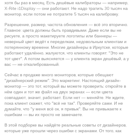
хотя бы раз в месяц. Есть дешёвые калибраторы — например,
X-Rite i1Display — они работают. Не надо тратить 30 тысяч на
монитор, если потом не потратите 5 тысяч на калибровку.
Разрешение, размер, частота обновления — всё это вторично.
Главное: цвета должны быть правдивыми. Даже если вы не
рисуете, а просто макетируете логотипы или баннеры —
неверный цвет ведёт к переделкам, недовольным клиентам и
потерянному времени. Многие дизайнеры в Иркутске, которые
работают удалённо, жалуются, что клиенты говорят: "Это не
тот цвет". А потом выясняется — у клиента экран дешёвый, а у
вас — не откалиброванный.
Сейчас в продаже много мониторов, которые обещают
"дизайнерский режим". Это маркетинг. Настоящий дизайн-
монитор — это тот, который вы можете проверить: откройте в
нём один и тот же файл на двух экранах — если цвета
совпадают, значит, работает. Если нет — меняйте. Не ждите,
пока клиент скажет, что "всё не так". Проверяйте сами. И не
думайте, что "у меня всё ок, я привык". Вы не привыкаете к
ошибкам — вы их просто не замечаете.
В этой подборке вы найдёте реальные советы от дизайнеров,
которые уже прошли через ошибки с экранами. От того, как