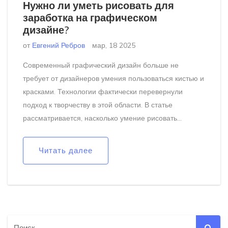
Нужно ли уметь рисовать для
заработка на графическом
дизайне?
от
Евгений Ребров
мар, 18 2025
Современный графический дизайн больше не
требует от дизайнеров умения пользоваться кистью и
красками. Технологии фактически перевернули
подход к творчеству в этой области. В статье
рассматривается, насколько умение рисовать
необходимо для успешной карьеры в графическом
дизайне сегодня и как можно научиться создавать
Читать далее
впечатляющие работы с помощью программного
обеспечения. Также приводятся полезные советы для
новичков, желающих развиваться в этой профессии.