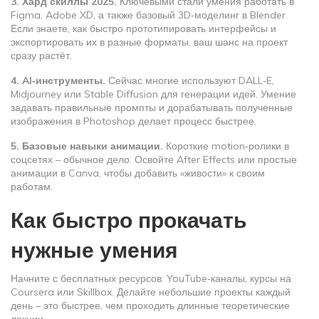
3. Хард скиллы 2025.
Ключевыми стали умения работать в
Figma, Adobe XD, а также базовый 3D‑моделинг в Blender.
Если знаете, как быстро прототипировать интерфейсы и
экспортировать их в разные форматы, ваш шанс на проект
сразу растёт.
4. AI‑инструменты.
Сейчас многие используют DALL‑E,
Midjourney или Stable Diffusion для генерации идей. Умение
задавать правильные промпты и дорабатывать полученные
изображения в Photoshop делает процесс быстрее.
5. Базовые навыки анимации.
Короткие motion‑ролики в
соцсетях – обычное дело. Освойте After Effects или простые
анимации в Canva, чтобы добавить «живости» к своим
работам.
Как быстро прокачать
нужные умения
Начните с бесплатных ресурсов: YouTube‑каналы, курсы на
Coursera или Skillbox. Делайте небольшие проекты каждый
день – это быстрее, чем проходить длинные теоретические