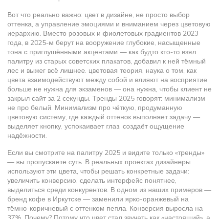
Вот что реально важно:
цвет в дизайне
,
не просто выбор
оттенка, а управление эмоциями и вниманием через цветовую
иерархию
. Вместо розовых и фиолетовых градиентов 2023
года, в 2025-м берут на вооружение глубокие, насыщенные
тона с приглушёнными акцентами — как будто кто-то взял
палитру из старых советских плакатов, добавил к ней тёмный
лес и выжег всё лишнее.
цветовая теория
,
наука о том, как
цвета взаимодействуют между собой и влияют на восприятие
больше не нужна для экзаменов — она нужна, чтобы клиент не
закрыл сайт за 2 секунды. Тренды 2025 говорят: минимализм
не про белый. Минимализм про чёткую, продуманную
цветовую систему, где каждый оттенок выполняет задачу —
выделяет кнопку, успокаивает глаз, создаёт ощущение
надёжности.
Если вы смотрите на палитру 2025 и видите только «тренды»
— вы пропускаете суть. В реальных проектах дизайнеры
используют эти цвета, чтобы решать конкретные задачи:
увеличить конверсию, сделать интерфейс понятнее,
выделиться среди конкурентов. В одном из наших примеров —
бренд кофе в Иркутске — заменили ярко-оранжевый на
тёмно-коричневый с оттенком пепла. Конверсия выросла на
37%. Почему? Потому что цвет стал звучать как «настоящий», а