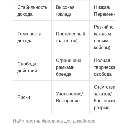
Стабильность
Высокая
Низкая/
дохода
(оклад)
Переменная
Резкий (с
Темп роста
Постепенный
каждым
дохода
(раз в год)
новым
кейсом)
Ограничена
Полная
Свобода
рамками
творческая
действий
бренда
свобода
Отсутствие
Увольнение/
заказов/
Риски
Выгорание
Кассовый
разрыв
Найм против Фриланса для дизайнера