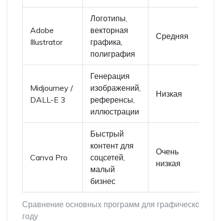
Логотипы,
Adobe
векторная
С
Средняя
Illustrator
графика,
(
полиграфия
Генерация
Midjourney /
изображений,
Э
Низкая
DALL-E 3
референсы,
иллюстрации
Быстрый
контент для
Очень
Canva Pro
соцсетей,
В
низкая
малый
бизнес
Сравнение основных программ для графического ди
году