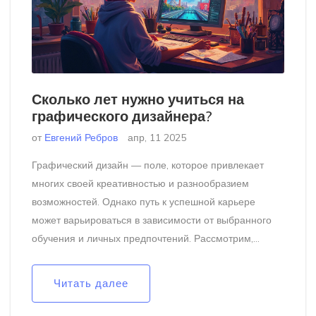
Сколько лет нужно учиться на
графического дизайнера?
от
Евгений Ребров
апр, 11 2025
Графический дизайн — поле, которое привлекает
многих своей креативностью и разнообразием
возможностей. Однако путь к успешной карьере
может варьироваться в зависимости от выбранного
обучения и личных предпочтений. Рассмотрим,
сколько времени реально потребуется, чтобы стать
профессионалом в этой области, а также поделимся
Читать далее
полезными советами и фактами для тех, кто только
начинает своё путешествие.