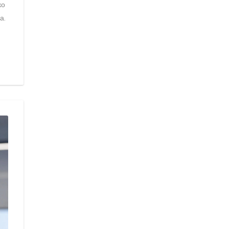
ко
а.