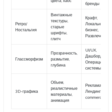
цвета, хаос
бренды
Винтажные
Крафт,
текстуры,
Ретро/
Локальный
старые
Ностальгия
бизнес,
шрифты,
Развлечения
глитч
UI/UX,
Прозрачность,
Дашборды,
Глассморфизм
размытие,
Операционны
глубина
системы
Объем,
Реклама,
реалистичные
3D-графика
Лендинги, E-
материалы,
commerce
анимация