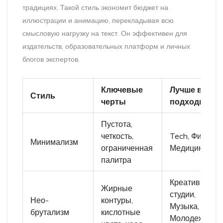
традициях. Такой стиль экономит бюджет на
иллюстрации и анимацию, перекладывая всю
смысловую нагрузку на текст. Он эффективен для
издательств, образовательных платформ и личных
блогов экспертов.
Ключевые
Лучше всего
Стиль
черты
подходит дл
Пустота,
четкость,
Tech, Финтех,
Минимализм
ограниченная
Медицина
палитра
Креативные
Жирные
студии,
Нео-
контуры,
Музыка,
брутализм
кислотные
Молодежные