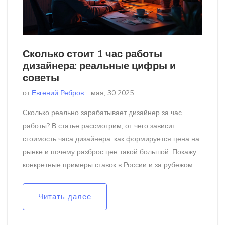
Сколько стоит 1 час работы
дизайнера: реальные цифры и
советы
от
Евгений Ребров
мая, 30 2025
Сколько реально зарабатывает дизайнер за час
работы? В статье рассмотрим, от чего зависит
стоимость часа дизайнера, как формируется цена на
рынке и почему разброс цен такой большой. Покажу
конкретные примеры ставок в России и за рубежом.
Узнаете, как правильно посчитать свою цену и не
прогадать с оплатой. Поделюсь советами для
Читать далее
новичков и опытных специалистов.