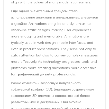
align with the values of many modern consumers.
Ещё одним значительным трендом стало
использование анимации и интерактивных элементов
в дизайне. Animations bring life and dynamism to
otherwise static designs, making user experiences
more engaging and memorable. Animations are
typically used in web design, mobile interfaces, and
even in product presentations. They serve not only to
catch attention but also to convey complex messages
more effectively. As technology progresses, tools and
platforms make creating animations more accessible
for
графический дизайн
professionals.
Важно отметить и возросшую популярность
трёхмерной графики (3D). Благодаря современным
технологиям 3D-элементы становятся всё более
реалистичными и доступными. Они активно
используются в рекламе, на вебсайтах и в соцсетях.